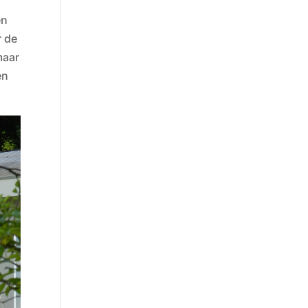
en
r de
maar
en