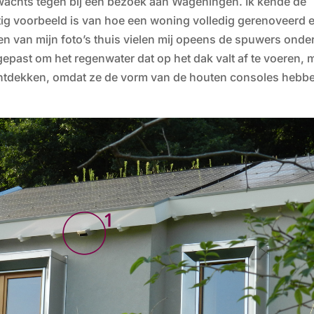
achts tegen bij een bezoek aan Wageningen. Ik kende de
tig voorbeeld is van hoe een woning volledig gerenoveerd 
n van mijn foto’s thuis vielen mij opeens de spuwers onde
gepast om het regenwater dat op het dak valt af te voeren, 
ontdekken, omdat ze de vorm van de houten consoles hebb