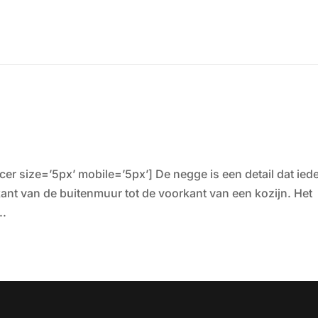
er size=’5px’ mobile=’5px’] De negge is een detail dat ied
kant van de buitenmuur tot de voorkant van een kozijn. Het
..