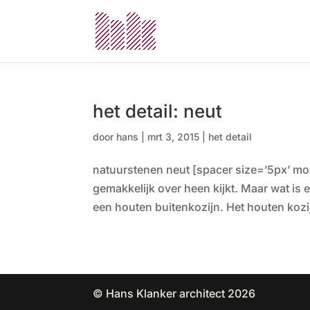
het detail: neut
door
hans
|
mrt 3, 2015
|
het detail
natuurstenen neut [spacer size=’5px’ mob
gemakkelijk over heen kijkt. Maar wat is 
een houten buitenkozijn. Het houten kozij
© Hans Klanker architect 2026