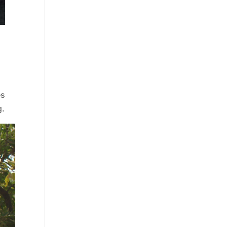
es
g.