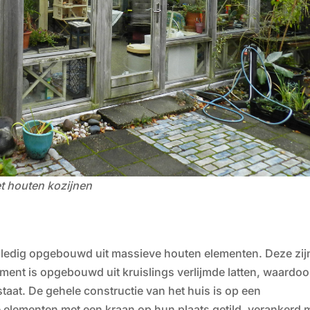
t houten kozijnen
lledig opgebouwd uit massieve houten elementen. Deze zijn
ment is opgebouwd uit kruislings verlijmde latten, waardoo
taat. De gehele constructie van het huis is op een
 elementen met een kraan op hun plaats getild, verankerd 