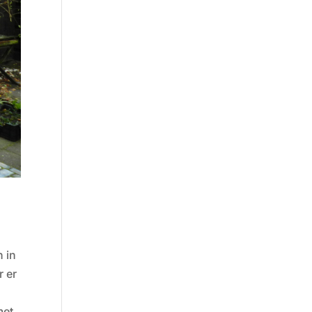
 in
r er
met