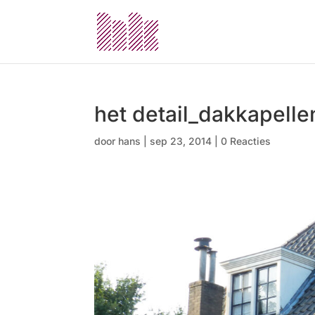
het detail_dakkapelle
door
hans
|
sep 23, 2014
|
0 Reacties