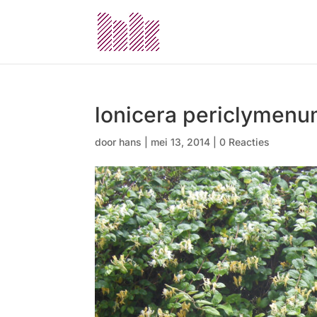
lonicera periclymen
door
hans
|
mei 13, 2014
|
0 Reacties