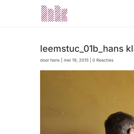
leemstuc_01b_hans kl
door
hans
|
mei 19, 2015
|
0 Reacties