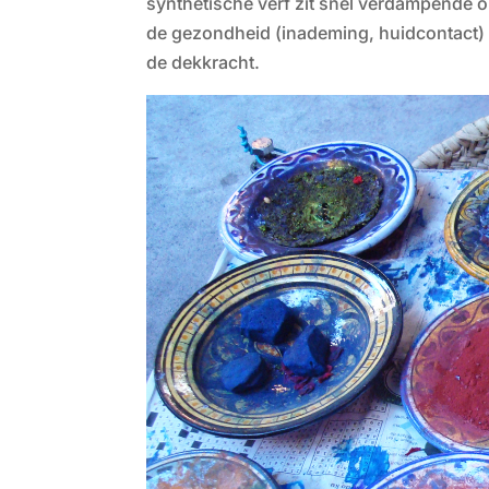
synthetische verf zit snel verdampende op
de gezondheid (inademing, huidcontact) 
de dekkracht.