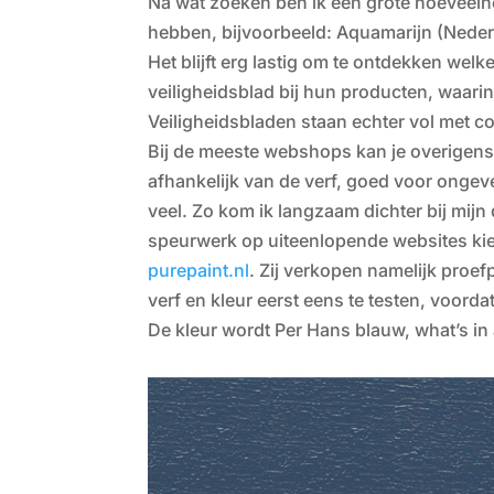
Na wat zoeken ben ik een grote hoeveelh
hebben, bijvoorbeeld: Aquamarijn (Nederl
Het blijft erg lastig om te ontdekken welk
veiligheidsblad bij hun producten, waarin 
Veiligheidsbladen staan echter vol met co
Bij de meeste webshops kan je overigens a
afhankelijk van de verf, goed voor ongeve
veel. Zo kom ik langzaam dichter bij mijn
speurwerk op uiteenlopende websites kies
purepaint.nl
. Zij verkopen namelijk proe
verf en kleur eerst eens te testen, voorda
De kleur wordt Per Hans blauw, what’s in