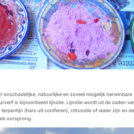
n onschadelijke, natuurlijke en zoveel mogelijk herwinbare
verf is bijvoorbeeld lijnolie. Lijnolie wordt uit de zaden va
erpentijn (hars uit coniferen), citrusolie of water zijn en d
ale oorsprong.