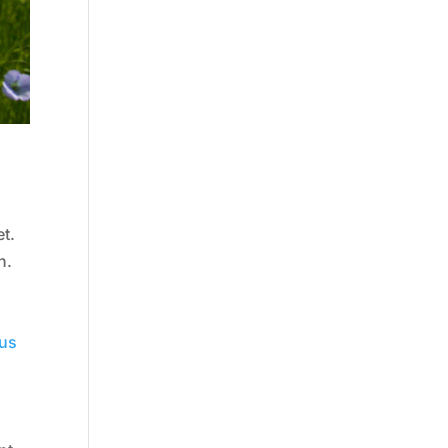
et.
n.
lus