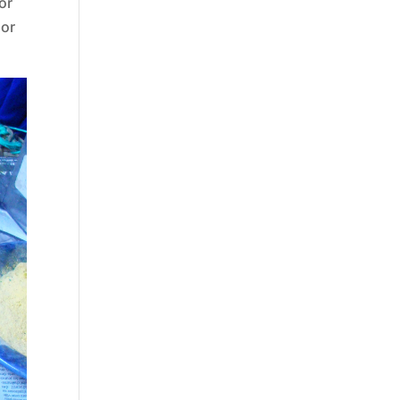
or
oor