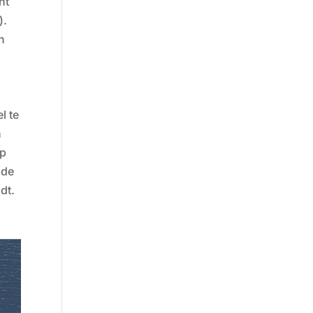
nt
).
en
l te
n
op
 de
dt.