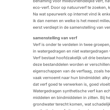
benaming voor milieuvriendelijke verf, na
eco-verf. Door op natuurverf te zoeken, kr
Na wat speurwerk op internet vind ik en
ik dan nemen en welke is het meest milie
eerst verdiept in de samenstelling van verf
samenstelling van verf
Verf is onder te verdelen in twee groepen
in watergedragen en niet watergedragen 
Verf bestaat hoofdzakelijk uit drie best
deze bestanddelen worden er verschillen
eigenschappen van de verflaag, zoals h
vaak vernoemt naar hun bindmiddel: alkydv
dat verf goed te verwerken is, goed vloei
Watergedragen synthetische verf kan ech
middelen en bindmiddelen in zitten. Bij 
grondwater terecht komen, wat schadelij