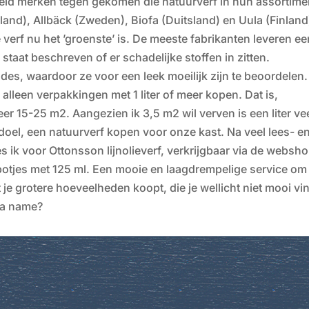
eid merken tegen gekomen die natuurverf in hun assortime
and), Allbäck (Zweden), Biofa (Duitsland) en Uula (Finland
e verf nu het ’groenste’ is. De meeste fabrikanten leveren e
staat beschreven of er schadelijke stoffen in zitten.
des, waardoor ze voor een leek moeilijk zijn te beoordelen.
lleen verpakkingen met 1 liter of meer kopen. Dat is,
er 15-25 m2. Aangezien ik 3,5 m2 wil verven is een liter vee
 doel, een natuurverf kopen voor onze kast. Na veel lees- e
 ik voor Ottonsson lijnolieverf, verkrijgbaar via de websh
fpotjes met 125 ml. Een mooie en laagdrempelige service om
t je grotere hoeveelheden koopt, die je wellicht niet mooi vin
 a name?