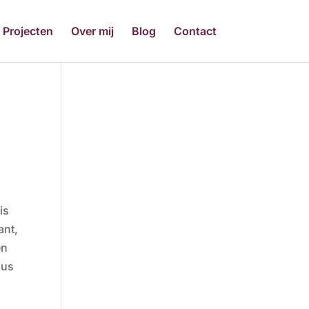
Projecten
Over mij
Blog
Contact
is
ant,
en
Dus