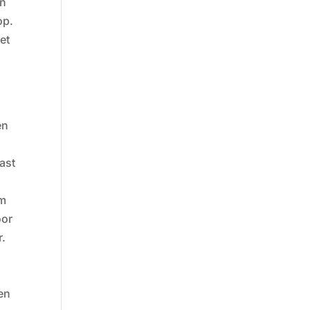
en
op.
et
en
ast
om
oor
r.
en