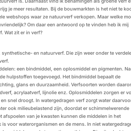
tuurverf is. Daarnaast vind ik benamingen als groene verf 
ijg je meer resultaten. Bij de bouwmarkten is het niet te ko
kele webshops waar ze natuurverf verkopen. Maar welke mo
uvriendelijk? Om daar een antwoord op te vinden heb ik mij
. Wat zit er in verf?
, synthetische- en natuurverf. Die zijn weer onder te verdel
verf.
anddelen: een bindmiddel, een oplosmiddel en pigmenten. Na
de hulpstoffen toegevoegd. Het bindmiddel bepaalt de
echting, glans en duurzaamheid. Verfsoorten worden daar
erf, acrylaatverf, lijnolie enz. Oplosmiddelen zorgen er v
t en snel droogt. In watergedragen verf zorgt water daarvoo
ter ook milieubelastend zijn, doordat er schimmelwerende
het afspoelen van je kwasten kunnen die middelen in het
k is voor waterorganismen en de mens. In niet watergedrag