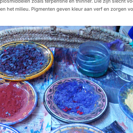
losmiddelen zoals terpentine en thinner. Die zijn slecht vo
en het milieu. Pigmenten geven kleur aan verf en zorgen v